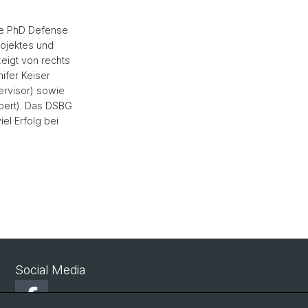
die PhD Defense
rojektes und
eigt von rechts
nifer Keiser
pervisor) sowie
xpert). Das DSBG
el Erfolg bei
Social Media
Facebook