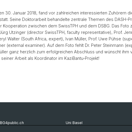
n 30. Januar 2018, fand vor zahlreichen interessierten Zuhörern 
 statt. Seine Doktorarbeit behandelte zentrale Themen des DASH-P
ger Kooperation zwischen dem SwissTPH und dem DSBG. Das Foto z
 Jürg Utzinger (director SwissTPH, faculty representative), Prof. Jen
heryl Walter (South Africa, expert), Ivan Müller, Prof. Uwe Pühse (su
ner (external examiner). Auf dem Foto fehlt Dr. Peter Steinmann (e
 Müller ganz herzlich zum erfolgreichen Abschluss und wünscht ihm vi
seiner Arbeit als Koordinator im KaziBantu-Projekt!
BG4public.ch
Uni Basel