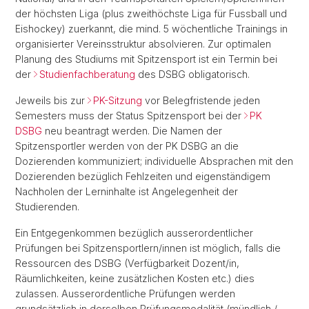
der höchsten Liga (plus zweithöchste Liga für Fussball und
Eishockey) zuerkannt, die mind. 5 wöchentliche Trainings in
organisierter Vereinsstruktur absolvieren. Zur optimalen
Planung des Studiums mit Spitzensport ist ein Termin bei
der
Studienfachberatung
des DSBG obligatorisch.
Jeweils bis zur
PK-Sitzung
vor Belegfristende jeden
Semesters muss der Status Spitzensport bei der
PK
DSBG
neu beantragt werden. Die Namen der
Spitzensportler werden von der PK DSBG an die
Dozierenden kommuniziert; indivi­duelle Absprachen mit den
Dozierenden bezüglich Fehlzeiten und eigenständigem
Nachholen der Lerninhalte ist Angelegenheit der
Studierenden.
Ein Entgegenkommen bezüglich ausserordentlicher
Prüfungen bei Spitzensportlern/innen ist möglich, falls die
Ressourcen des DSBG (Verfügbarkeit Dozent/in,
Räumlichkeiten, keine zusätzlichen Kosten etc.) dies
zulassen. Ausserordentliche Prüfungen werden
grundsätzlich in derselben Prüfungsmodalität (mündlich /