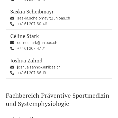
Saskia Scheibmayr
saskia.scheibmayr@unibas.ch
+41 61 207 60 46
Céline Stark
celine.stark@unibas.ch
+41 61 207 47 71
Joshua Zahnd
joshua.zahnd@unibas.ch
+41 61 207 66 19
Fachbereich Präventive Sportmedizin
und Systemphysiologie