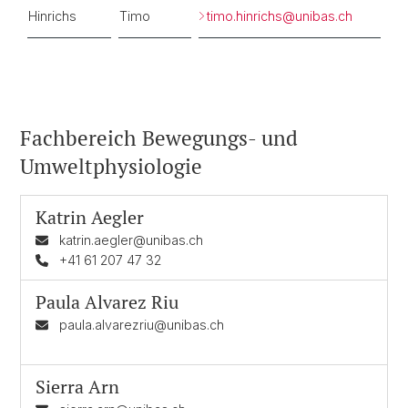
Hinrichs
Timo
timo.hinrichs@
unibas.ch
Fachbereich Bewegungs- und
Umweltphysiologie
Katrin Aegler
katrin.aegler@unibas.ch
+41 61 207 47 32
Paula Alvarez Riu
paula.alvarezriu@unibas.ch
Sierra Arn