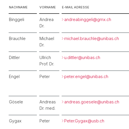
NACHNAME
VORNAME
E-MAIL ADRESSE
Binggeli
Andrea
andreabinggeli@
gmx.ch
Dr.
Brauchle
Michael
michael.brauchle@
unibas.ch
Dr.
Dittler
Ullrich
u.dittler@
unibas.ch
Prof. Dr.
Engel
Peter
peter.engel@
unibas.ch
Gösele
Andreas
andreas.goesele@
unibas.ch
Dr. med.
Gygax
Peter
Peter.Gygax@
usb.ch