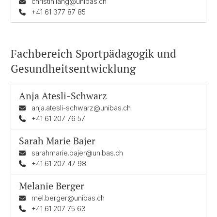
christin.lang@unibas.ch
+41 61 377 87 85
Fachbereich Sportpädagogik und
Gesundheitsentwicklung
Anja Atesli-Schwarz
anja.atesli-schwarz@unibas.ch
+41 61 207 76 57
Sarah Marie Bajer
sarahmarie.bajer@unibas.ch
+41 61 207 47 98
Melanie Berger
mel.berger@unibas.ch
+41 61 207 75 63