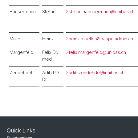
Häusermann
Stefan
stefan.haeusermann@
unibas.ch
Müller
Heinz
heinz.mueller@
baspo.admin.ch
Margenfeld
Felix Dr.
felix.margenfeld@
unibas.ch
med.
Zendehdel
Adib PD
adib.zendehdel@
unibas.ch
Dr.
Quick Links
Stundenpläne