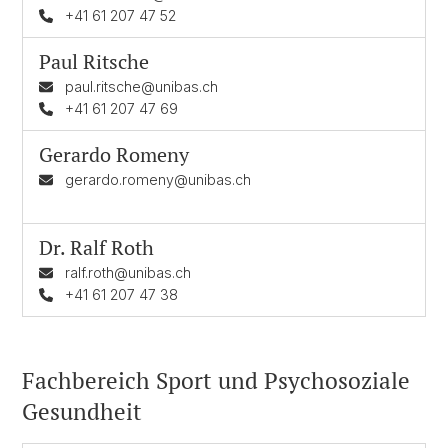
+41 61 207 47 52
Paul Ritsche
paul.ritsche@unibas.ch
+41 61 207 47 69
Gerardo Romeny
gerardo.romeny@unibas.ch
Dr.
Ralf Roth
ralf.roth@unibas.ch
+41 61 207 47 38
Fachbereich Sport und Psychosoziale
Gesundheit