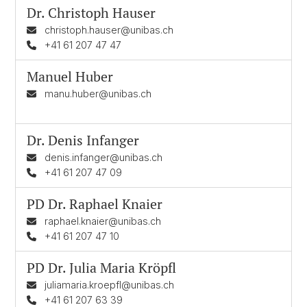
Dr.
Christoph Hauser
christoph.hauser@unibas.ch
+41 61 207 47 47
Manuel Huber
manu.huber@unibas.ch
Dr.
Denis Infanger
denis.infanger@unibas.ch
+41 61 207 47 09
PD Dr.
Raphael Knaier
raphael.knaier@unibas.ch
+41 61 207 47 10
PD Dr.
Julia Maria Kröpfl
juliamaria.kroepfl@unibas.ch
+41 61 207 63 39