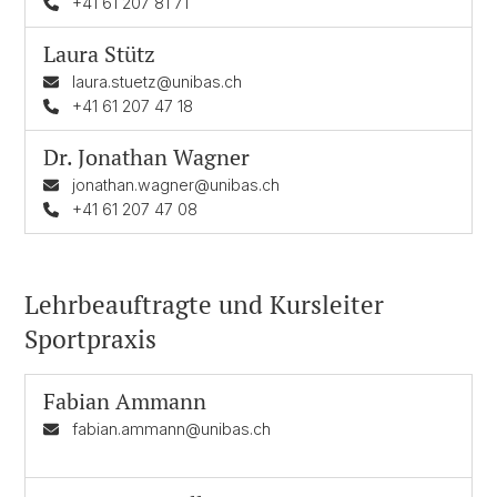
+41 61 207 81 71
Laura Stütz
laura.stuetz@unibas.ch
+41 61 207 47 18
Dr.
Jonathan Wagner
jonathan.wagner@unibas.ch
+41 61 207 47 08
Lehrbeauftragte und Kursleiter
Sportpraxis
Fabian Ammann
fabian.ammann@unibas.ch