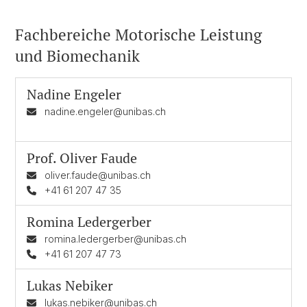
Fachbereiche Motorische Leistung
und Biomechanik
Nadine Engeler
nadine.engeler@unibas.ch
Prof.
Oliver Faude
oliver.faude@unibas.ch
+41 61 207 47 35
Romina Ledergerber
romina.ledergerber@unibas.ch
+41 61 207 47 73
Lukas Nebiker
lukas.nebiker@unibas.ch