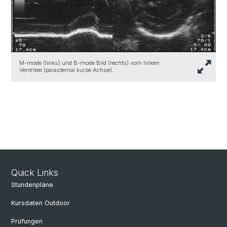
M-mode (links) und B-mode Bild (rechts) vom linken
Ventrikel (parasternal kurze Achse).
Quick Links
Stundenpläne
Kursdaten Outdoor
Prüfungen