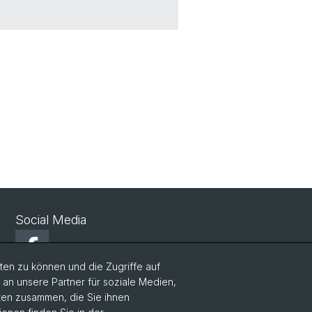
hek
Social Media
Facebook
en zu können und die Zugriffe auf
n unsere Partner für soziale Medien,
Twitter
aten zusammen, die Sie ihnen