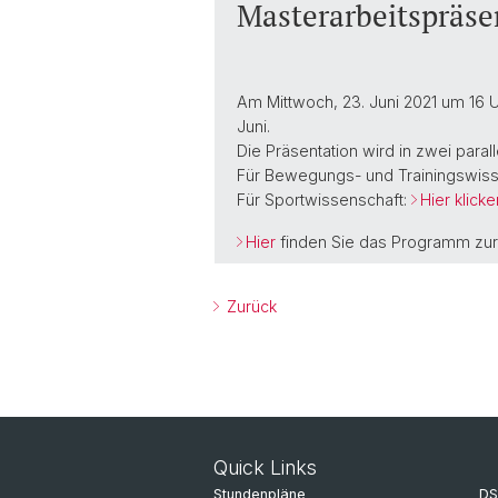
Masterarbeitspräse
Mobilität | Partnerhochschulen
Am Mittwoch, 23. Juni 2021 um 16 Uh
Juni.
Die Präsentation wird in zwei paral
Für Bewegungs- und Trainingswis
Für Sportwissenschaft:
Hier klicke
Hier
finden Sie das Programm zur 
Zurück
Quick Links
Stundenpläne
DS