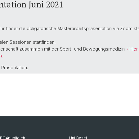
ntation Juni 2021
Ausbildung zur Lehrperson
Bibliot
r findet die obligatorische Masterarbeitspräsentation via Zoom stat
lelen Sessionen stattfinden.
senschaft zusammen mit der Sport- und Bewegungsmedizin:
Hier
n
.
Präsentation.
BG4public.ch
Uni Basel