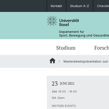
Kontakt
Studium A-Z
Checkli
Departement für
Sport, Bewegung und Gesundhe
Studium
Forsc
Masterarbeitspräsentation Juni
Studieninteressierte
Präventive Sportmedizin und
Sportmedizinische Untersuchung
CAS Personal Health Coach
Leitung und Organisation
Systemphysiologie
Studium A-Z
BefiA − Bewegungsförderung im Alt
Personen
23
JUNI 2021
Rehabilitative und Regenerative
Sportmedizin
Bachelor
Fachschaft
Zeit:
16:00 - 18:00
Ort:
Zoom
PK | UK
WEITERE EVENTS