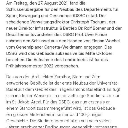
Am Freitag, den 27. August 2021, fand die
Schlüsselübergabe für den Neubau des Departements für
Sport, Bewegung und Gesundheit (DSBG) statt. Der
scheidende Verwaltungsdirektor Christoph Tschumi, der
neuer Direktor Infrastruktur & Betrieb Dr. Rolf Borner und der
Departementsvorsteher des DSBG Prof. Uwe Pühse
nahmen den Schlüssel aus den Händen von Florian Wochel
vom Generalplaner Carretta+Weidmann entgegen. Das
DSBG wird das Gebäude sukzessive bis Mitte Oktober
beziehen. Die Aufnahme des Lehrbetriebs ist für das
Frühjahrssemester 2022 vorgesehen.
Das von den Architekten Zumthor, Stern und Zürn
entworfene Gebäude ist der erste Neubau der Universität
Basel auf dem Gebiet des Trägerkantons Baselland. Es fügt
sich in idealer Weise ein in eine vielfältige Sportinfrastruktur
im St. Jakob-Areal. Für das DSBG, das nun erstmals an
einem Standort zusammengeführt wird, ist das Gebäude
ein grosser Meilenstein in seiner bald 100-jährigen
Geschichte. Die Studierenden erhalten nun nach vielen
Jahren erschwerter Bedingungen wesentlich verbesserte