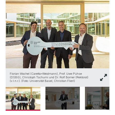
Florian Wochel (Caretta+Weidmann), Prof. Uwe Pühse
D
(DSBG), Christoph Tschumi und Dr. Rolf Borner (Rektorat)
S
(v.l.n.r.). (Foto: Universität Basel, Christian Flierl)