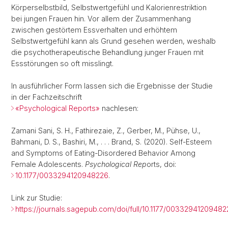
Körperselbstbild, Selbstwertgefühl und Kalorienrestriktion
bei jungen Frauen hin. Vor allem der Zusammenhang
zwischen gestörtem Essverhalten und erhöhtem
Selbstwertgefühl kann als Grund gesehen werden, weshalb
die psychotherapeutische Behandlung junger Frauen mit
Essstörungen so oft misslingt.
In ausführlicher Form lassen sich die Ergebnisse der Studie
in der Fachzeitschrift
«Psychological Reports»
nachlesen:
Zamani Sani, S. H., Fathirezaie, Z., Gerber, M., Pühse, U.,
Bahmani, D. S., Bashiri, M., . . . Brand, S. (2020). Self-Esteem
and Symptoms of Eating-Disordered Behavior Among
Female Adolescents.
Psychological Rep
orts, doi:
10.1177/0033294120948226
.
Link zur Studie:
https://journals.sagepub.com/doi/full/10.1177/0033294120948