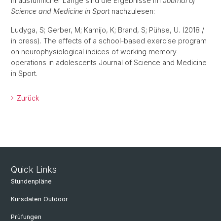
In ausführlicher Länge sind die Ergebnisse im
Journal of
Science and Medicine in Sport
nachzulesen:
Ludyga, S; Gerber, M; Kamijo, K; Brand, S; Pühse, U. (2018 /
in press). The effects of a school-based exercise program
on neurophysiological indices of working memory
operations in adolescents Journal of Science and Medicine
in Sport.
Zurück
Quick Links
Stundenpläne
Kursdaten Outdoor
Prüfungen