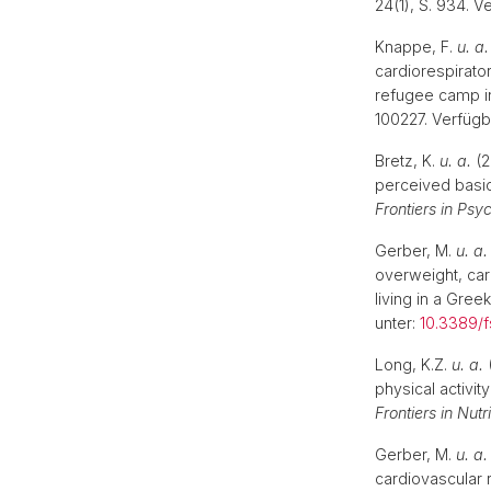
24(1), S. 934. V
Knappe, F.
u. a.
cardiorespirato
refugee camp in
100227. Verfügb
Bretz, K.
u. a.
(2
perceived basic
Frontiers in Psy
Gerber, M.
u. a.
overweight, car
living in a Gre
unter:
10.3389/
Long, K.Z.
u. a.
(
physical activit
Frontiers in Nutri
Gerber, M.
u. a.
cardiovascular 