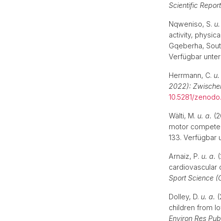
Scientific Repor
Nqweniso, S.
u.
activity, physic
Gqeberha, Sout
Verfügbar unter
Herrmann, C.
u.
2022): Zwischen
10.5281/zenod
Wälti, M.
u. a.
(2
motor competen
133. Verfügbar 
Arnaiz, P.
u. a.
(
cardiovascular 
Sport Science (
Dolley, D.
u. a.
(
children from l
Environ Res Pub