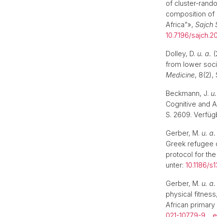
of cluster-rand
composition of
Africa”»,
Sajch 
10.7196/sajch.20
Dolley, D.
u. a.
(
from lower soc
Medicine
, 8(2)
Beckmann, J.
u.
Cognitive and 
S. 2609. Verfüg
Gerber, M.
u. a.
Greek refugee c
protocol for th
unter:
10.1186/
Gerber, M.
u. a.
physical fitness
African primary
021-10779-9
.
e