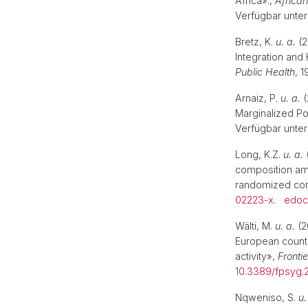
Africa».,
African
Verfügbar unter
Bretz, K.
u. a.
(2
Integration and 
Public Health
, 1
Arnaiz, P.
u. a.
(
Marginalized Po
Verfügbar unter
Long, K.Z.
u. a.
composition amo
randomized cont
02223-x
.
edoc
Wälti, M.
u. a.
(2
European countr
activity»,
Fronti
10.3389/fpsyg.
Nqweniso, S.
u.