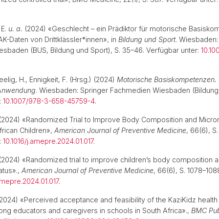
 E.
u. a.
(2024) «Geschlecht – ein Prädiktor für motorische Basisko
K-Daten von Drittklässler*innen», in
Bildung und Sport
. Wiesbaden:
sbaden (BUS, Bildung und Sport), S. 35–46. Verfügbar unter:
10.10
elig, H., Ennigkeit, F. (Hrsg.) (2024)
Motorische Basiskompetenzen. 
 Anwendung
. Wiesbaden: Springer Fachmedien Wiesbaden (Bildung 
:
10.1007/978-3-658-45759-4
.
(2024) «Randomized Trial to Improve Body Composition and Micronu
rican Children»,
American Journal of Preventive Medicine
, 66(6), S
:
10.1016/j.amepre.2024.01.017
.
(2024) «Randomized trial to improve children’s body composition 
atus».,
American Journal of Preventive Medicine
, 66(6), S. 1078–108
.amepre.2024.01.017
.
2024) «Perceived acceptance and feasibility of the KaziKidz healt
ong educators and caregivers in schools in South Africa».,
BMC Pub