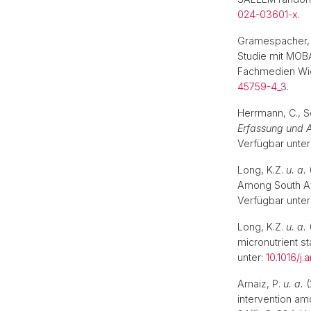
024-03601-x
.
Gramespacher,
Studie mit MOBA
Fachmedien Wie
45759-4_3
.
Herrmann, C., Se
Erfassung und
Verfügbar unter
Long, K.Z.
u. a.
Among South Af
Verfügbar unter
Long, K.Z.
u. a.
micronutrient st
unter:
10.1016/j
Arnaiz, P.
u. a.
(
intervention am