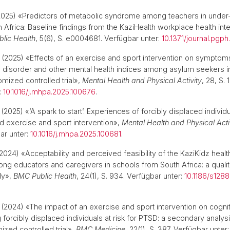
Ausbildung zur Lehrperson
Bibliot
025) «Predictors of metabolic syndrome among teachers in under
 Africa: Baseline findings from the KaziHealth workplace health int
lic Health
, 5(6), S. e0004681. Verfügbar unter:
10.1371/journal.pgp
(2025) «Effects of an exercise and sport intervention on symptom
s disorder and other mental health indices among asylum seekers i
mized controlled trial»,
Mental Health and Physical Activity
, 28, S.
:
10.1016/j.mhpa.2025.100676
.
(2025) «‘A spark to start’: Experiences of forcibly displaced individu
d exercise and sport intervention»,
Mental Health and Physical Acti
ar unter:
10.1016/j.mhpa.2025.100681
.
2024) «Acceptability and perceived feasibility of the KaziKidz heal
ong educators and caregivers in schools from South Africa: a qualit
dy»,
BMC Public Health
, 24(1), S. 934. Verfügbar unter:
10.1186/s128
(2024) «The impact of an exercise and sport intervention on cognit
forcibly displaced individuals at risk for PTSD: a secondary analysi
ed controlled trial»,
BMC Medicine
, 22(1), S. 387. Verfügbar unter