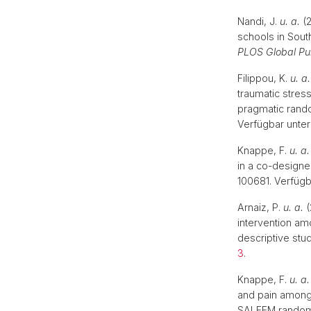
Mobilität | Partnerhochschulen
Nandi, J.
u. a.
(2
schools in South
PLOS Global Pub
Filippou, K.
u. a.
traumatic stres
pragmatic rando
Verfügbar unter
Knappe, F.
u. a.
in a co-designe
100681. Verfügb
Arnaiz, P.
u. a.
(
intervention am
descriptive stu
3
.
Knappe, F.
u. a.
and pain among 
SALEEM randomiz