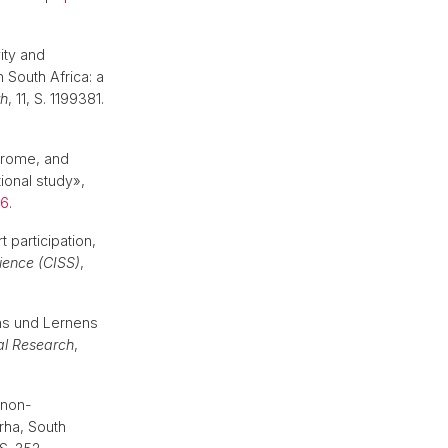
ity and
South Africa: a
th
, 11, S. 1199381.
drome, and
ional study»,
56
.
participation,
cience (CISS)
,
ens und Lernens
al Research
,
 non-
rha, South