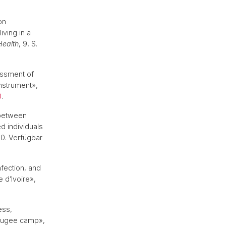
on
ving in a
Health
, 9, S.
essment of
nstrument»,
0
.
 between
d individuals
30. Verfügbar
fection, and
 d’Ivoire»,
ess,
refugee camp»,