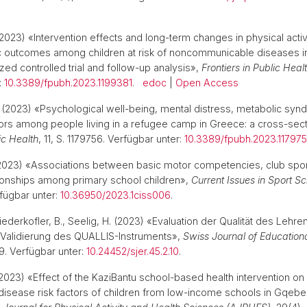
2023) «Intervention effects and long-term changes in physical activ
 outcomes among children at risk of noncommunicable diseases in 
zed controlled trial and follow-up analysis»,
Frontiers in Public Heal
:
10.3389/fpubh.2023.1199381
.
edoc
|
Open Access
(2023) «Psychological well-being, mental distress, metabolic syn
ors among people living in a refugee camp in Greece: a cross-sect
ic Health
, 11, S. 1179756. Verfügbar unter:
10.3389/fpubh.2023.11797
023) «Associations between basic motor competencies, club sport 
tionships among primary school children»,
Current Issues in Sport S
rfügbar unter:
10.36950/2023.1ciss006
.
iederkofler, B., Seelig, H. (2023) «Evaluation der Qualität des Lehr
 Validierung des QUALLIS-Instruments»,
Swiss Journal of Education
19. Verfügbar unter:
10.24452/sjer.45.2.10
.
2023) «Effect of the KaziBantu school-based health intervention on
sease risk factors of children from low-income schools in Gqebe