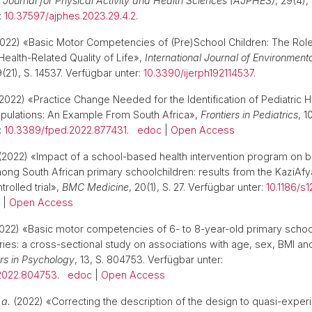
 Journal for Physical Activity and Health Sciences (AJPHES)
, 29(4),
:
10.37597/ajphes.2023.29.4.2
.
022) «Basic Motor Competencies of (Pre)School Children: The Role
Health-Related Quality of Life»,
International Journal of Environmen
9(21), S. 14537. Verfügbar unter:
10.3390/ijerph192114537
.
2022) «Practice Change Needed for the Identification of Pediatric H
pulations: An Example From South Africa»,
Frontiers in Pediatrics
, 1
:
10.3389/fped.2022.877431
.
edoc
|
Open Access
(2022) «Impact of a school-based health intervention program on 
ng South African primary schoolchildren: results from the KaziAfya
rolled trial»,
BMC Medicine
, 20(1), S. 27. Verfügbar unter:
10.1186/s
|
Open Access
022) «Basic motor competencies of 6- to 8-year-old primary school 
ies: a cross-sectional study on associations with age, sex, BMI an
ers in Psychology
, 13, S. 804753. Verfügbar unter:
2022.804753
.
edoc
|
Open Access
 a.
(2022) «Correcting the description of the design to quasi-exper