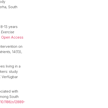
body
erha, South
 8-13 years
 Exercise
|
Open Access
Intervention on
trients
, 14(13),
s living in a
kers: study
27. Verfügbar
ciated with
 among South
:
10.1186/s12889-