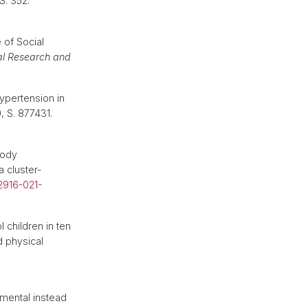
 S. 352.
 of Social
tal Research and
ypertension in
0, S. 877431.
body
 cluster-
12916-021-
children in ten
d physical
imental instead