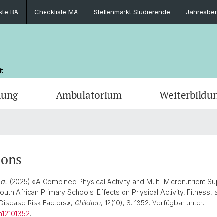
ste BA
Checkliste MA
Stellenmarkt Studierende
Jahresber
it
hung
Ambulatorium
Weiterbildu
Aufnahmeprüfung
Sport und Psychosoziale Gesundheit
Weiter- und Fortbildung
CAS Functional Movement Science
Departementsmanagement
Regula
Bewegu
Krafttr
Kontak
er
Stundenpläne
Sicherheit und Notfall
Prüfun
Jahres
ions
Sportpädagogik und
Motori
Gesundheitsentwicklung
Master
Alumni
Outdoo
100-Ja
 a.
(2025) «A Combined Physical Activity and Multi-Micronutrient S
South African Primary Schools: Effects on Physical Activity, Fitness, 
Learning Contracts
Spitze
Disease Risk Factors»,
Children
, 12(10), S. 1352. Verfügbar unter:
n12101352
.