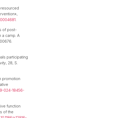
hek
-resourced
ervention»,
h.0004681
.
s of post-
n a camp. A
 100676.
als participating
vity
, 28, S.
th promotion
ative
89-024-18456-
ive function
s of the
:
10.1186/s12916-