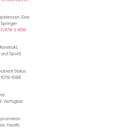
mpetenzen. Eine
 Springer
07/978-3-658-
Konstrukt,
und Sport).
trient Status
. 1078–1088.
and
8. Verfügbar
h promotion
lic Health
,