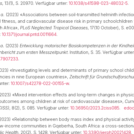
ts
, 13(1), S. 20970. Verfügbar unter:
10.1038/s41598-023-48032-5
.
 a.
(2023) «Associations between soil-transmitted helminth infectio
al fitness, and cardiovascular disease risk in primary schoolchildren
h Africa»,
PLoS Neglected Tropical Diseases
, 17(10 October), S. e0
:
10.1371/journal.pntd.0011664
.
 a.
(2023)
Entwicklung motorischer Basiskompetenzen in der Kindhe
bericht zum ersten Messzeitpunkt
. Institution, S. 35. Verfügbar unter
o.7907233
.
023) «Investigating levels and determinants of primary school child
cies in nine European countries»,
Zeitschrift für Grundschulforsch
unter:
10.1007/s42278-022-00155-w
.
2023) «Mixed intervention effects and long-term changes in physica
outcomes among children at risk of cardiovascular diseases»,
Curr
CISS)
, 8(2), S. 085. Verfügbar unter:
10.36950/2023.2ciss085
.
edo
2023) «Relationship between body mass index and physical activi
ow-income communities in Gqeberha, South Africa: a cross-section
lic Health
, 20(2), S. 1428. Verfügbar unter:
10.3390/ijerph20021428