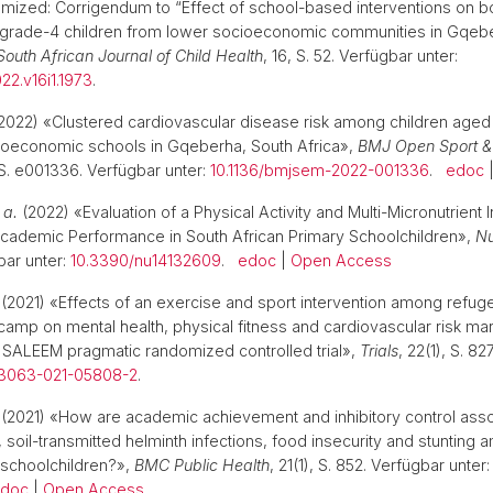
omized: Corrigendum to “Effect of school-based interventions on 
 grade-4 children from lower socioeconomic communities in Gqeb
South African Journal of Child Health
, 16, S. 52. Verfügbar unter:
22.v16i1.1973
.
2022) «Clustered cardiovascular disease risk among children aged
ioeconomic schools in Gqeberha, South Africa»,
BMJ Open Sport &
, S. e001336. Verfügbar unter:
10.1136/bmjsem-2022-001336
.
edoc
 a.
(2022) «Evaluation of a Physical Activity and Multi-Micronutrient 
Academic Performance in South African Primary Schoolchildren»,
Nu
bar unter:
10.3390/nu14132609
.
edoc
|
Open Access
(2021) «Effects of an exercise and sport intervention among refugee
amp on mental health, physical fitness and cardiovascular risk mar
e SALEEM pragmatic randomized controlled trial»,
Trials
, 22(1), S. 8
s13063-021-05808-2
.
(2021) «How are academic achievement and inhibitory control asso
, soil-transmitted helminth infections, food insecurity and stunting
 schoolchildren?»,
BMC Public Health
, 21(1), S. 852. Verfügbar unter
doc
|
Open Access