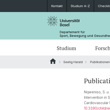
Kontakt
Studium A-Z
Checkli
Departement für
Sport, Bewegung und Gesundhe
Studium
Forsc
Seelig Harald
Publikationen
Studieninteressierte
Präventive Sportmedizin und
Sportmedizinische Untersuchung
CAS Personal Health Coach
Leitung und Organisation
Systemphysiologie
Studium A-Z
BefiA − Bewegungsförderung im Alt
Personen
Publicat
Rehabilitative und Regenerative
Sportmedizin
Bachelor
Fachschaft
Nqweniso, S.
u.
Intervention in 
PK | UK
Cardiovascular 
10.3390/childre