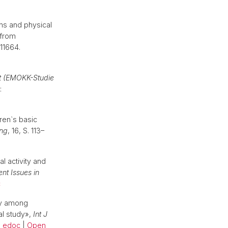
ns and physical
 from
011664.
it (EMOKK-Studie
:
ren`s basic
ung
, 16, S. 113–
l activity and
ent Issues in
c
ty among
al study»,
Int J
.
edoc
|
Open