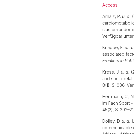
Access
Arnaiz, P.
u. a.
(
cardiometabolic
cluster-randomi
Verfügbar unter
Knappe, F.
u. a.
associated fact
Frontiers in Publ
Kress, J.
u. a.
(2
and social rela
8(1), S. 006. Ve
Herrmann, C., N
im Fach Sport -
45(2), S. 202–2
Dolley, D.
u. a.
(
communicable di