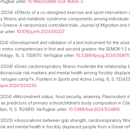
erfügbar unter:
10.1186/s12889-024-18456-3
.
(2024) «Effects of a co-designed exercise and sport intervention 
ry fitness and metabolic syndrome components among individuals li
 Greece: A randomized controlled trial»,
Journal of Migration and 
ar unter:
10.1016/j.jmh.2024.100227
.
024) «Development and validation of a test instrument for the ass
 motor competencies in first and second graders: the SEMOK-1-2 i
chology
, 15, S. 1358170. Verfügbar unter:
10.3389/fpsyg.2024.135817
(2024) «Does cardiorespiratory fitness moderate the relationship
diovascular risk markers and mental health among forcibly displace
ek refugee camp?»,
Frontiers in Sports and Active Living
, 6, S. 13342
fspor.2024.1334230
.
2024) «Micronutrient status, food security, anaemia, Plasmodium in
y as predictors of primary schoolchildren’s body composition in Côte
tion
, 11, S. 1524810. Verfügbar unter:
10.3389/fnut.2024.1524810
.
(2023) «Associations between grip strength, cardiorespiratory fitn
risk and mental health in forcibly displaced people from a Greek 