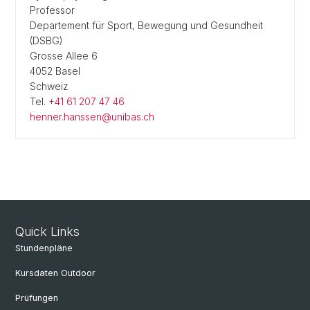
Professor
Departement für Sport, Bewegung und Gesundheit
(DSBG)
Grosse Allee 6
4052 Basel
Schweiz
Tel.
+41 61 207 47 46
henner.hanssen@unibas.ch
Quick Links
Stundenpläne
Kursdaten Outdoor
Prüfungen