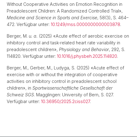
Without Cooperative Activities on Emotion Recognition in
Preadolescent Children: A Randomized Controlled Trial»,
Medicine and Science in Sports and Exercise
, 58(3), S. 464–
472. Verfügbar unter:
10.1249/mss.0000000000003878
.
Berger, M.
u. a.
(2025) «Acute effect of aerobic exercise on
inhibitory control and task-related heart rate variability in
preadolescent children»,
Physiology and Behavior
, 292, S.
114820. Verfügbar unter:
10.1016/j.physbeh.2025.114820
.
Berger, M., Gerber, M., Ludyga, S. (2025) «Acute effect of
exercise with or without the integration of cooperative
activities on inhibitory control in preadolescent school
children», in
Sportwissenschaftliche Gesellschaft der
Schweiz SGS
. Magglingen: University of Bern, S. 027.
Verfügbar unter:
10.36950/2025.2ciss027
.