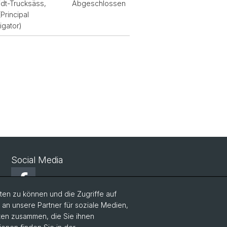
dt-Trucksäss,
Abgeschlossen
hek
Principal
igator)
Social Media
Facebook
en zu können und die Zugriffe auf
n unsere Partner für soziale Medien,
Twitter
aten zusammen, die Sie ihnen